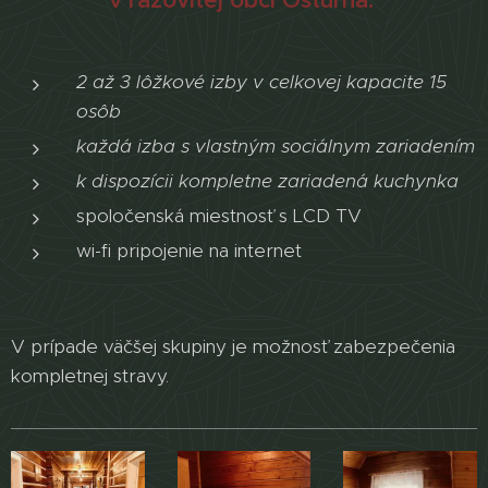
v rázovitej obci Osturňa.
2 až 3 lôžkové izby v celkovej kapacite 15
osôb
každá izba s vlastným sociálnym zariadením
k dispozícii kompletne zariadená kuchynka
spoločenská miestnosť s LCD TV
wi-fi pripojenie na internet
V prípade väčšej skupiny je možnosť zabezpečenia
kompletnej stravy.