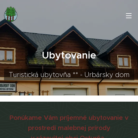
Ubytovanie
Turistická ubytovňa ** - Urbársky dom
Ponúkame Vám príjemné ubytovanie v
prostredí malebnej prírody